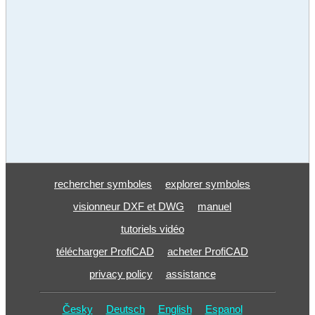
rechercher symboles
explorer symboles
visionneur DXF et DWG
manuel
tutoriels vidéo
télécharger ProfiCAD
acheter ProfiCAD
privacy policy
assistance
Česky
Deutsch
English
Espanol