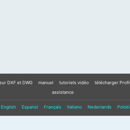
neur DXF et DWG
manuel
tutoriels vidéo
télécharger Prof
assistance
English
Espanol
Français
Italiano
Nederlands
Polski