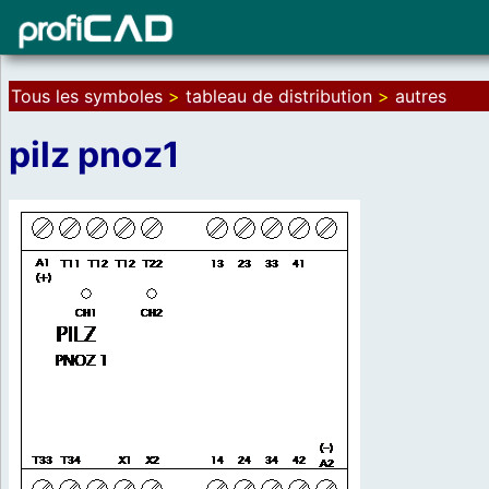
Tous les symboles
>
tableau de distribution
>
autres
pilz pnoz1