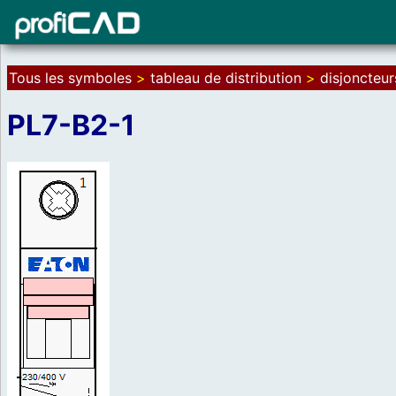
Tous les symboles
>
tableau de distribution
>
disjoncteur
PL7-B2-1