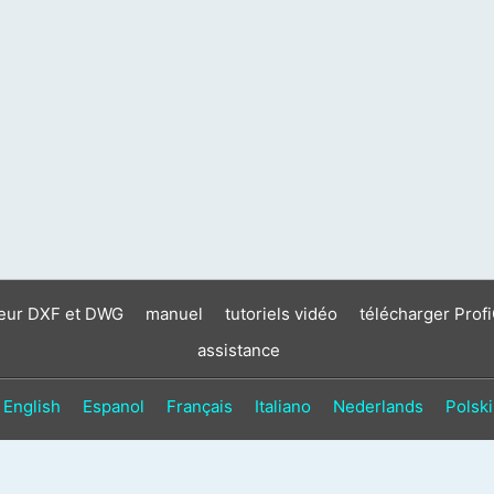
neur DXF et DWG
manuel
tutoriels vidéo
télécharger Prof
assistance
English
Espanol
Français
Italiano
Nederlands
Polski