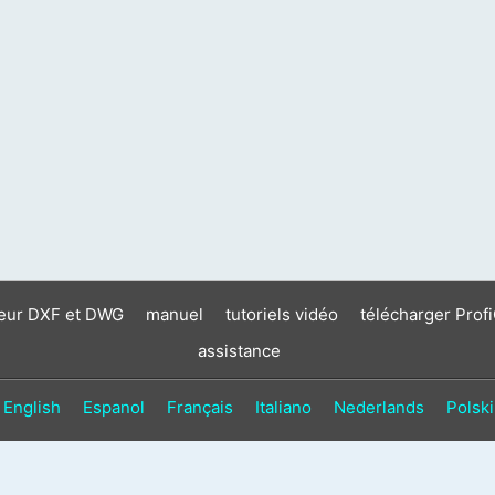
neur DXF et DWG
manuel
tutoriels vidéo
télécharger Prof
assistance
English
Espanol
Français
Italiano
Nederlands
Polski