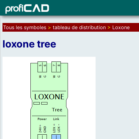
Tous les symboles
>
tableau de distribution
>
Loxone
loxone tree