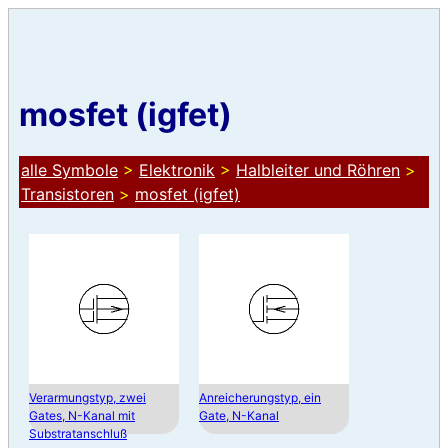
mosfet (igfet)
alle Symbole
>
Elektronik
>
Halbleiter und Röhren
>
Transistoren
>
mosfet (igfet)
Verarmungstyp, zwei
Anreicherungstyp, ein
Gates, N-Kanal mit
Gate, N-Kanal
Substratanschluß