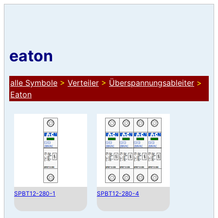
eaton
alle Symbole
>
Verteiler
>
Überspannungsableiter
>
Eaton
SPBT12-280-1
SPBT12-280-4