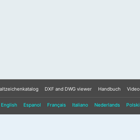
altzeichenkatalog
DXF and DWG viewer
Handbuch
Video
English
Espanol
Français
Italiano
Nederlands
Polski