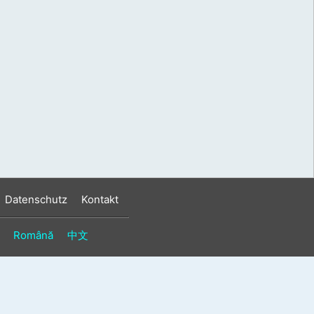
s
n
n
Datenschutz
Kontakt
Română
中文