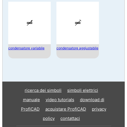
condensatore variabile
condensatore aggiustabile
ricerca dei simboli
simboli elettrici
manuale
video tutorials
download di
ProfiCAD
acquistare ProfiCAD
privacy
policy
contattaci