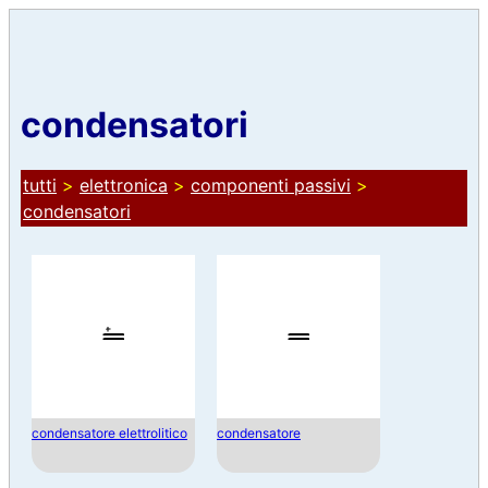
condensatori
tutti
>
elettronica
>
componenti passivi
>
condensatori
condensatore elettrolitico
condensatore