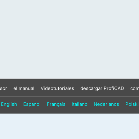
sor
el manual
Videotutoriales
descargar ProfiCAD
com
English
Espanol
Français
Italiano
Nederlands
Polski