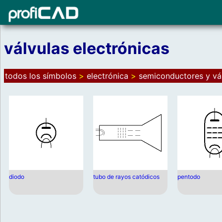
válvulas electrónicas
todos los símbolos
>
electrónica
>
semiconductores y vá
diodo
tubo de rayos catódicos
pentodo