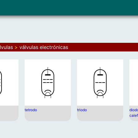
lvulas
>
válvulas electrónicas
tetrodo
triodo
diod
cale