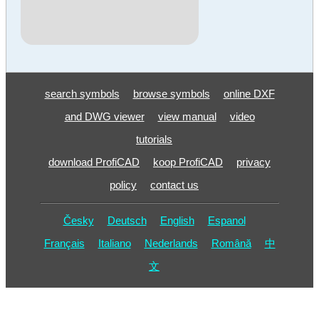
search symbols
browse symbols
online DXF
and DWG viewer
view manual
video
tutorials
download ProfiCAD
koop ProfiCAD
privacy
policy
contact us
Česky
Deutsch
English
Espanol
Français
Italiano
Nederlands
Română
中
文