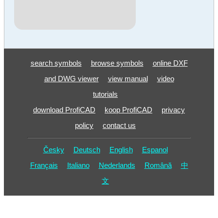
search symbols
browse symbols
online DXF
and DWG viewer
view manual
video
tutorials
download ProfiCAD
koop ProfiCAD
privacy
policy
contact us
Česky
Deutsch
English
Espanol
Français
Italiano
Nederlands
Română
中
文