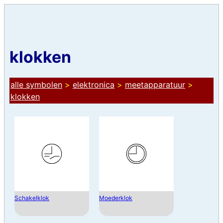
klokken
alle symbolen
>
elektronica
>
meetapparatuur
>
klokken
Schakelklok
Moederklok