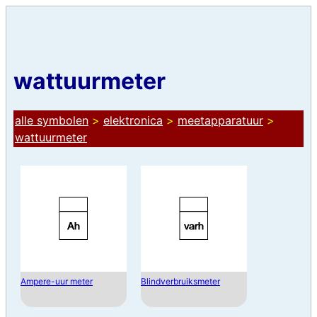
wattuurmeter
alle symbolen
>
elektronica
>
meetapparatuur
>
wattuurmeter
Ampere-uur meter
Blindverbruiksmeter