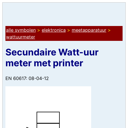
alle symbolen
>
elektronica
>
meetapparatuur
>
wattuurmeter
Secundaire Watt-uur
meter met printer
EN 60617: 08-04-12