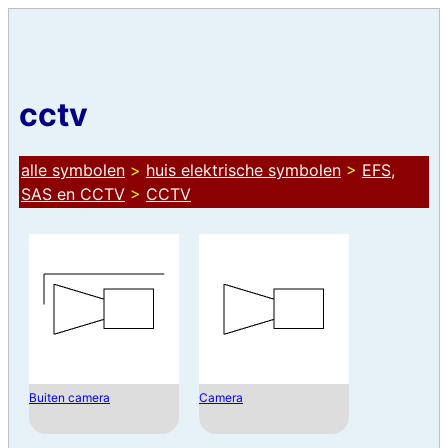
cctv
alle symbolen
>
huis elektrische symbolen
>
EFS,
SAS en CCTV
>
CCTV
Buiten camera
Camera