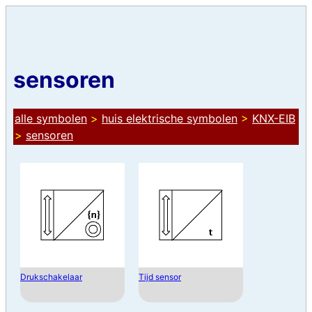
sensoren
alle symbolen
>
huis elektrische symbolen
>
KNX-EIB
>
sensoren
Drukschakelaar
Tijd sensor