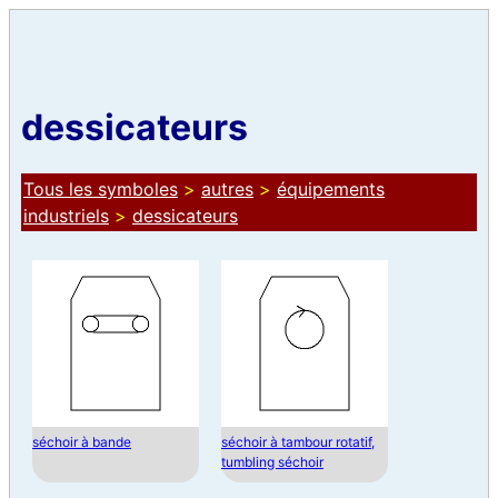
dessicateurs
Tous les symboles
>
autres
>
équipements
industriels
>
dessicateurs
séchoir à bande
séchoir à tambour rotatif,
tumbling séchoir