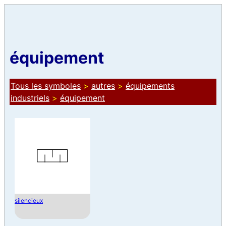
équipement
Tous les symboles
>
autres
>
équipements
industriels
>
équipement
silencieux