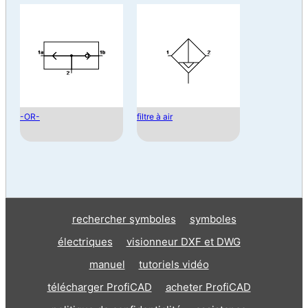
-OR-
filtre à air
rechercher symboles
symboles
électriques
visionneur DXF et DWG
manuel
tutoriels vidéo
télécharger ProfiCAD
acheter ProfiCAD