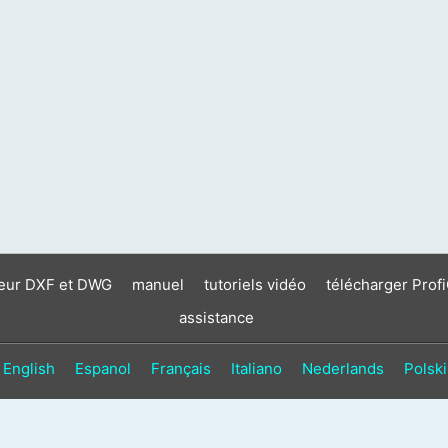
neur DXF et DWG
manuel
tutoriels vidéo
télécharger Prof
assistance
English
Espanol
Français
Italiano
Nederlands
Polski