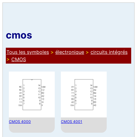
cmos
Tous les symboles
>
électronique
>
circuits intégrés
>
CMOS
CMOS 4000
CMOS 4001