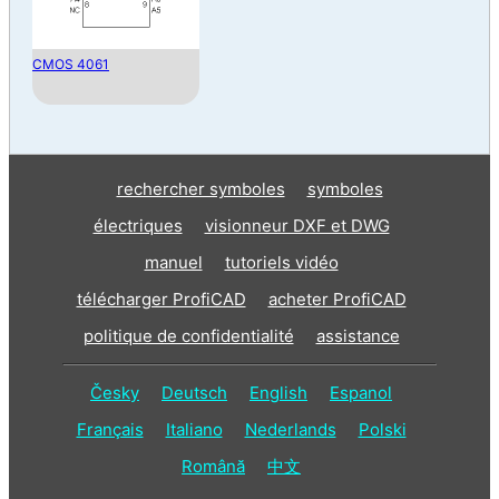
CMOS 4061
rechercher symboles
symboles
électriques
visionneur DXF et DWG
manuel
tutoriels vidéo
télécharger ProfiCAD
acheter ProfiCAD
politique de confidentialité
assistance
Česky
Deutsch
English
Espanol
Français
Italiano
Nederlands
Polski
Română
中文