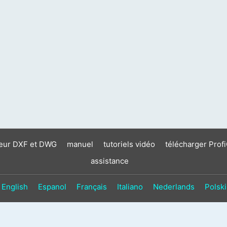
neur DXF et DWG
manuel
tutoriels vidéo
télécharger Prof
assistance
English
Espanol
Français
Italiano
Nederlands
Polski