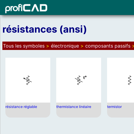
résistances (ansi)
Tous les symboles
>
électronique
>
composants passifs
résistance réglable
thermistance linéaire
termistor