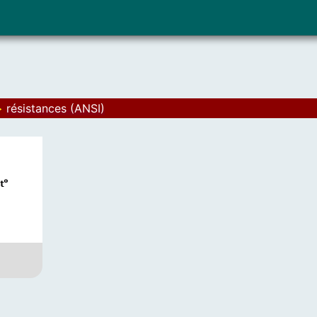
>
résistances (ANSI)