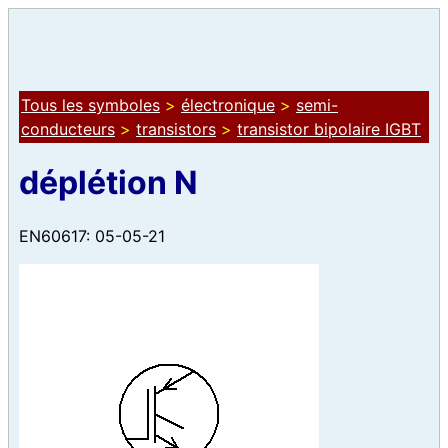
Tous les symboles
>
électronique
>
semi-
conducteurs
>
transistors
>
transistor bipolaire IGBT
déplétion N
EN60617: 05-05-21