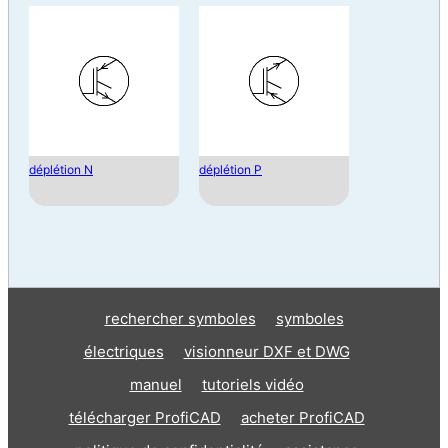
déplétion N
déplétion P
rechercher symboles
symboles
électriques
visionneur DXF et DWG
manuel
tutoriels vidéo
télécharger ProfiCAD
acheter ProfiCAD