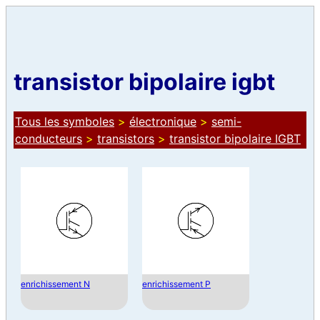
transistor bipolaire igbt
Tous les symboles
>
électronique
>
semi-
conducteurs
>
transistors
>
transistor bipolaire IGBT
enrichissement N
enrichissement P