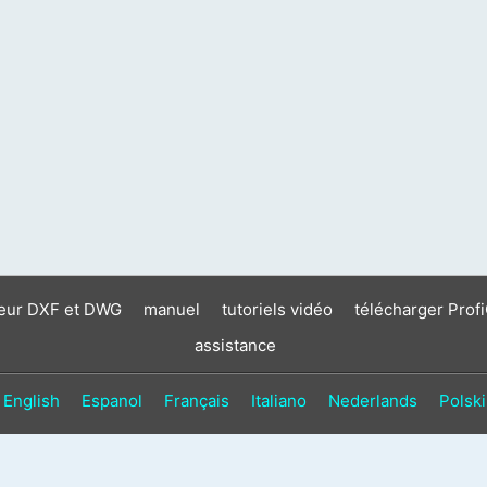
neur DXF et DWG
manuel
tutoriels vidéo
télécharger Prof
assistance
English
Espanol
Français
Italiano
Nederlands
Polski