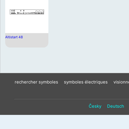
Altistart 48
rechercher symboles
symboles électriques
vision
Česky
Deutsch