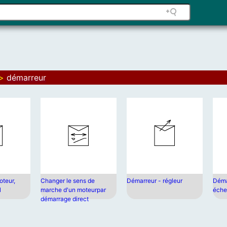
>
démarreur
teur,
Changer le sens de
Démarreur - régleur
Déma
l
marche d'un moteurpar
éche
démarrage direct