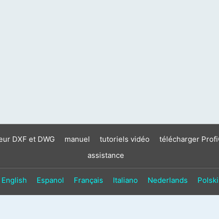
neur DXF et DWG
manuel
tutoriels vidéo
télécharger Prof
assistance
English
Espanol
Français
Italiano
Nederlands
Polski