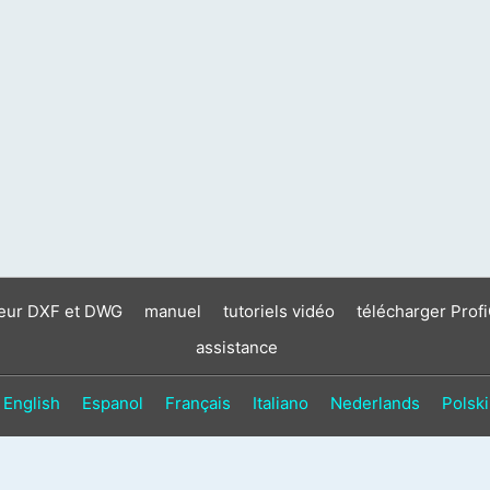
neur DXF et DWG
manuel
tutoriels vidéo
télécharger Prof
assistance
English
Espanol
Français
Italiano
Nederlands
Polski