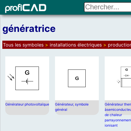
génératrice
Tous les symboles
>
installations électriques
>
production
Générateur photovoltaïque
Générateur, symbole
Générateur the
général
àsemiconducteu
de chaleur
parrayonnemen
ionisant