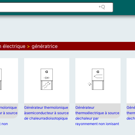
 électrique
>
génératrice
rmoïonique
Générateur thermoïonique
Générateur
Géné
r à source
àsemiconducteur à source
thermoélectrique à source
ther
de chaleurradioisotopique
dechaleur par
dech
t non
rayonnement non ionisant