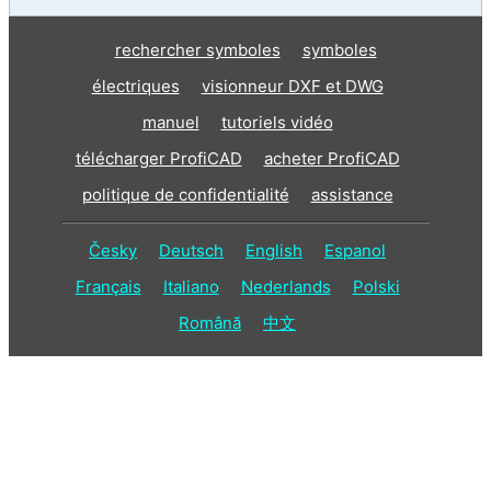
rechercher symboles
symboles
électriques
visionneur DXF et DWG
manuel
tutoriels vidéo
télécharger ProfiCAD
acheter ProfiCAD
politique de confidentialité
assistance
Česky
Deutsch
English
Espanol
Français
Italiano
Nederlands
Polski
Română
中文