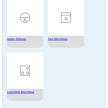
poêle, friteuse
four électrique
cuisinière électrique