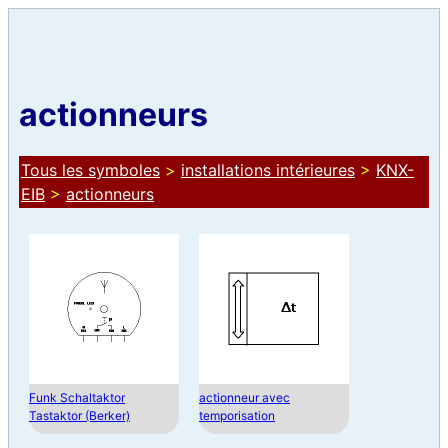
actionneurs
Tous les symboles
>
installations intérieures
>
KNX-
EIB
>
actionneurs
Funk Schaltaktor
actionneur avec
Tastaktor (Berker)
temporisation