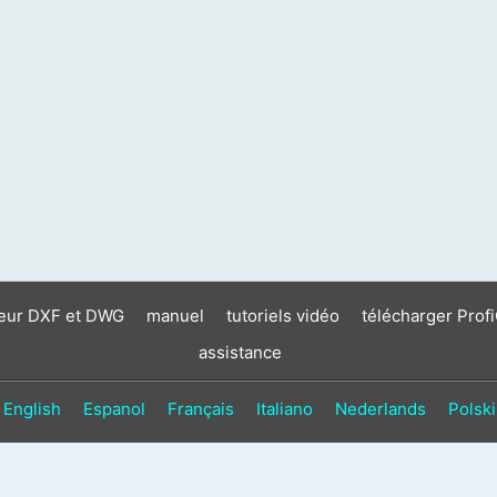
neur DXF et DWG
manuel
tutoriels vidéo
télécharger Prof
assistance
English
Espanol
Français
Italiano
Nederlands
Polski