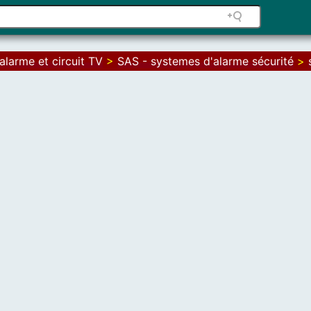
alarme et circuit TV
>
SAS - systemes d'alarme sécurité
>