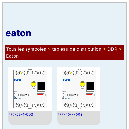
eaton
Tous les symboles
>
tableau de distribution
>
DDR
>
Eaton
PF7-25-4-003
PF7-40-4-003