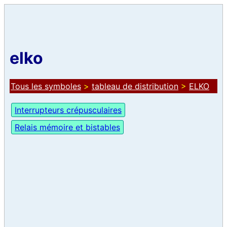
elko
Tous les symboles
>
tableau de distribution
>
ELKO
Interrupteurs crépusculaires
Relais mémoire et bistables