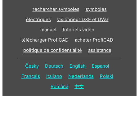
rechercher symboles
symboles
électriques
visionneur DXF et DWG
manuel
tutoriels vidéo
télécharger ProfiCAD
acheter ProfiCAD
politique de confidentialité
assistance
Česky
Deutsch
English
Espanol
Français
Italiano
Nederlands
Polski
Română
中文