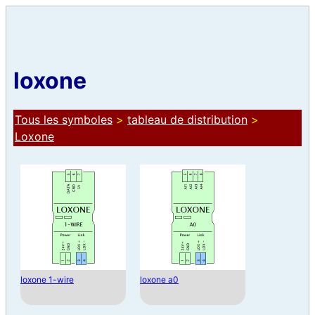
loxone
Tous les symboles
>
tableau de distribution
>
Loxone
loxone 1-wire
loxone a0