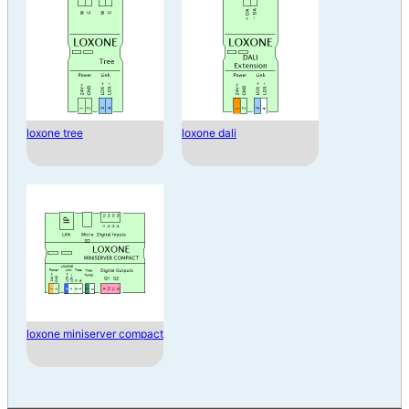
loxone tree
loxone dali
loxone miniserver compact