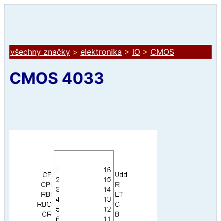
všechny značky
>
elektronika
>
IO
>
CMOS
CMOS 4033