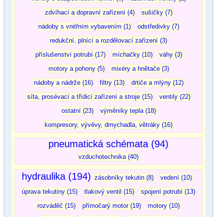
zdvíhací a dopravní zařízení (4)
sušičky (7)
nádoby s vnitřním vybavením (1)
odstředivky (7)
redukční, plnící a rozdělovací zařízení (3)
příslušenství potrubí (17)
míchačky (10)
váhy (3)
motory a pohony (5)
mixéry a hnětače (3)
nádoby a nádrže (16)
filtry (13)
drtiče a mlýny (12)
síta, prosévací a třídicí zařízení a stroje (15)
ventily (22)
ostatní (23)
výměníky tepla (18)
kompresory, vývěvy, dmychadla, větráky (16)
pneumatická schémata (94)
vzduchotechnika (40)
hydraulika (194)
zásobníky tekutin (8)
vedení (10)
úprava tekutiny (15)
tlakový ventil (15)
spojení potrubí (13)
rozváděč (15)
přímočarý motor (19)
motory (10)