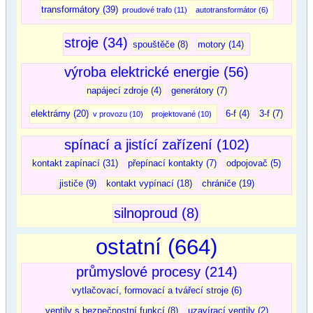
transformátory (39)
proudové trafo (11)
autotransformátor (6)
stroje (34)
spouštěče (8)
motory (14)
výroba elektrické energie (56)
napájecí zdroje (4)
generátory (7)
elektrárny (20)
6-f (4)
3-f (7)
v provozu (10)
projektované (10)
spínací a jistící zařízení (102)
kontakt zapínací (31)
přepínací kontakty (7)
odpojovač (5)
jističe (9)
kontakt vypínací (18)
chrániče (19)
silnoproud (8)
ostatní (664)
průmyslové procesy (214)
vytlačovací, formovací a tvářecí stroje (6)
ventily s bezpečnostní funkcí (8)
uzavírací ventily (2)