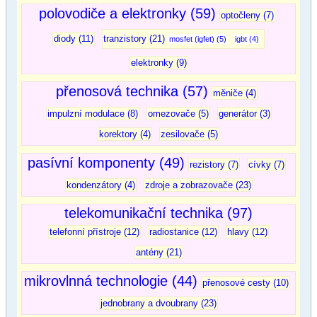
polovodiče a elektronky (59)
optočleny (7)
diody (11)
tranzistory (21)
mosfet (igfet) (5)
igbt (4)
elektronky (9)
přenosová technika (57)
měniče (4)
impulzní modulace (8)
omezovače (5)
generátor (3)
korektory (4)
zesilovače (5)
pasívní komponenty (49)
rezistory (7)
cívky (7)
kondenzátory (4)
zdroje a zobrazovače (23)
telekomunikační technika (97)
telefonní přístroje (12)
radiostanice (12)
hlavy (12)
antény (21)
mikrovlnná technologie (44)
přenosové cesty (10)
jednobrany a dvoubrany (23)