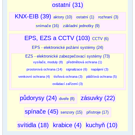
ostatní (31)
KNX-EIB (39)
aktory (10)
ostatní (1)
rozhraní (3)
snímače (16)
základní jednotky (9)
EPS, EZS a CCTV (103)
CCTV (6)
EPS - elektronické požární systémy (24)
EZS - elektronické zabezpečovací systémy (73)
vysílače, moduly (8)
předmětová ochrana (1)
prostorová ochrana (14)
signalizace (6)
napájení (3)
venkovní ochrana (4)
tísňová ochrana (3)
plášťová ochrana (5)
ovládací zařízení (3)
půdorysy (24)
zásuvky (22)
dveře (8)
spínače (45)
senzory (15)
přístroje (17)
svítidla (18)
krabice (4)
kuchyň (10)