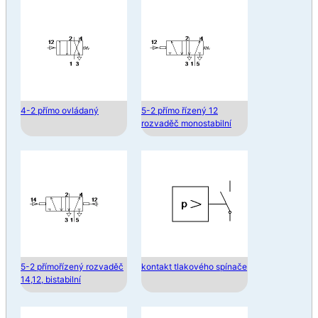
4-2 přímo ovládaný
5-2 přímo řízený 12
rozvaděč monostabilní
5-2 přímořízený rozvaděč
kontakt tlakového spínače
14,12, bistabilní