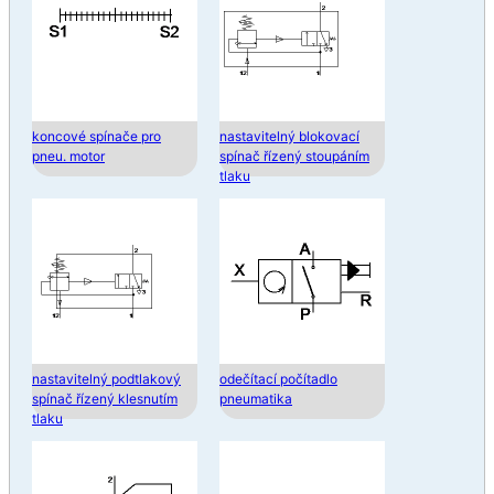
koncové spínače pro
nastavitelný blokovací
pneu. motor
spínač řízený stoupáním
tlaku
nastavitelný podtlakový
odečítací počítadlo
spínač řízený klesnutím
pneumatika
tlaku