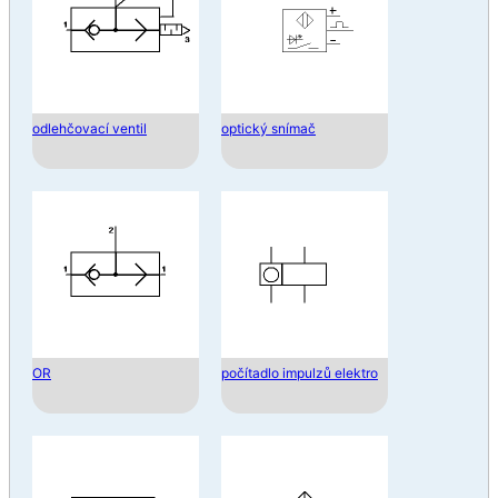
odlehčovací ventil
optický snímač
OR
počítadlo impulzů elektro