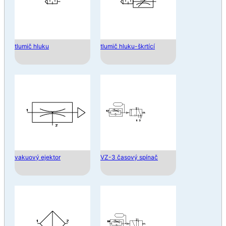
tlumič hluku
tlumič hluku-škrtící
vakuový ejektor
VZ-3 časový spínač