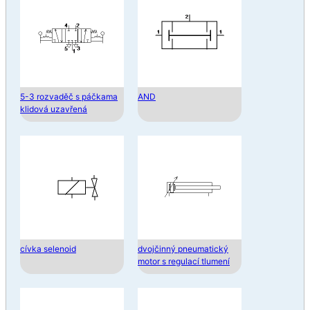
5-3 rozvaděč s páčkama
AND
klidová uzavřená
cívka selenoid
dvojčinný pneumatický
motor s regulací tlumení