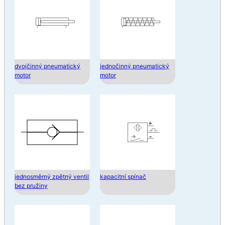
dvojčinný pneumatický
jednočinný pneumatický
motor
motor
jednosměrný zpětný ventil
kapacitní spínač
bez pružiny