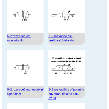
5-2 rozvaděč ele.
5-2 rozvaděč ele.
monostabilní
zesilovač bistabilní
5-2 rozvaděč monostabilní
5-2 rozvaděč s připojením
s pedálem
odvětrání řídicího tlaku
82,84