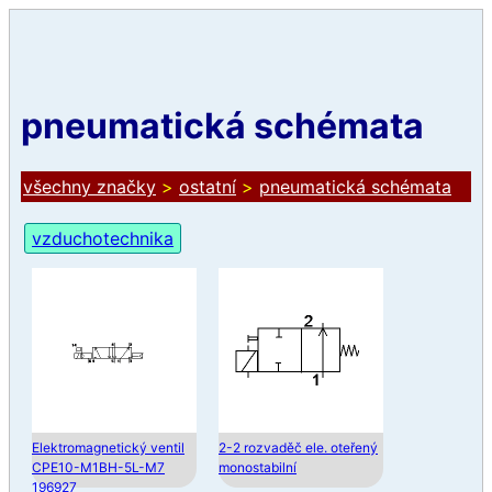
pneumatická schémata
všechny značky
>
ostatní
>
pneumatická schémata
vzduchotechnika
Elektromagnetický ventil
2-2 rozvaděč ele. oteřený
CPE10-M1BH-5L-M7
monostabilní
196927