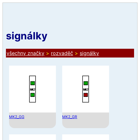
signálky
všechny značky
>
rozvaděč
>
signálky
MK2_GG
MK2_GR