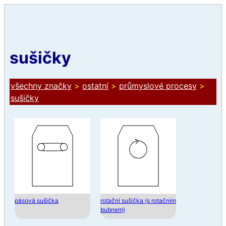
sušičky
všechny značky
>
ostatní
>
průmyslové procesy
>
sušičky
pásová sušička
rotační sušička (s rotačním
bubnem)