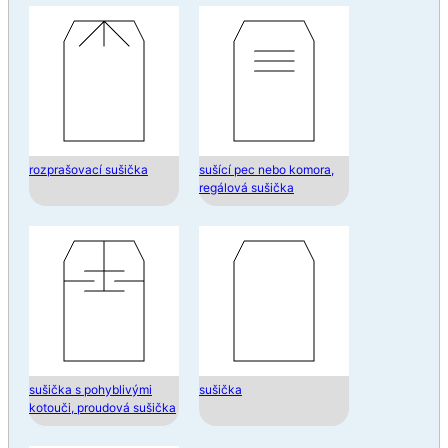
rozprašovací sušička
sušící pec nebo komora,
regálová sušička
sušička s pohyblivými
sušička
kotouči, proudová sušička