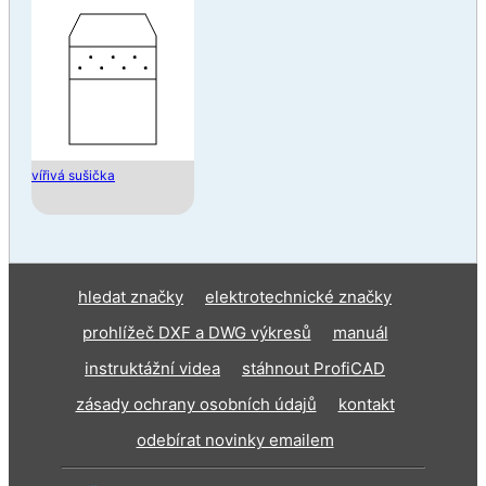
vířivá sušička
hledat značky
elektrotechnické značky
prohlížeč DXF a DWG výkresů
manuál
instruktážní videa
stáhnout ProfiCAD
zásady ochrany osobních údajů
kontakt
odebírat novinky emailem