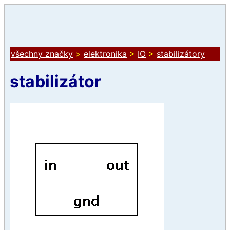
všechny značky
>
elektronika
>
IO
>
stabilizátory
stabilizátor