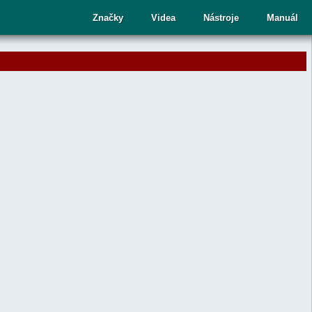
cí
Značky
Videa
Nástroje
Manuál
ru
te
upný
dek.
nutím
sy
ete
aný
dek
ní.
telé
kových