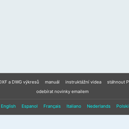
zaříz
moho
použí
doty
gesta
a
gesta
přejet
prste
 DXF a DWG výkresů
manuál
instruktážní videa
stáhnout 
odebírat novinky emailem
English
Espanol
Français
Italiano
Nederlands
Polski