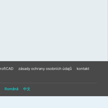
ení
u
vat
ková
í
m.
ProfiCAD
zásady ochrany osobních údajů
kontakt
Română
中文