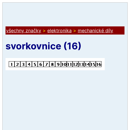
všechny značky
>
elektronika
>
mechanické díly
svorkovnice (16)