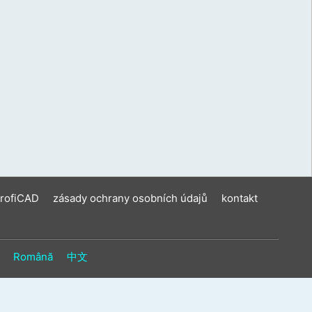
ení
u
vat
ková
í
m.
ProfiCAD
zásady ochrany osobních údajů
kontakt
Română
中文