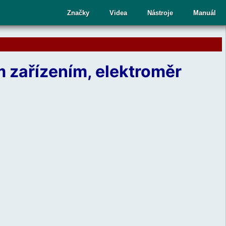
cí
Značky
Videa
Nástroje
Manuál
ru
 zařízením, elektroměr
te
upný
dek.
nutím
sy
ete
aný
dek
ní.
telé
kových