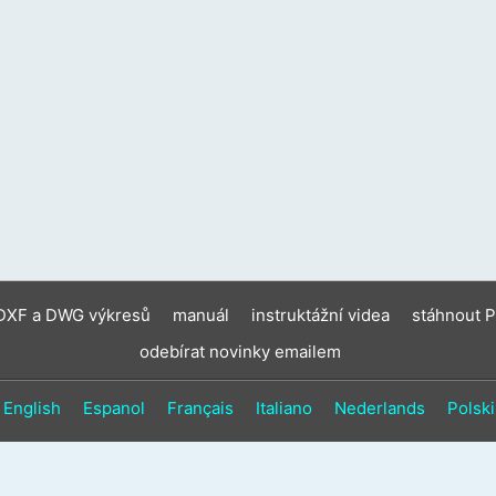
zaříz
moho
použí
doty
gesta
a
gesta
přejet
prste
 DXF a DWG výkresů
manuál
instruktážní videa
stáhnout 
odebírat novinky emailem
English
Espanol
Français
Italiano
Nederlands
Polski