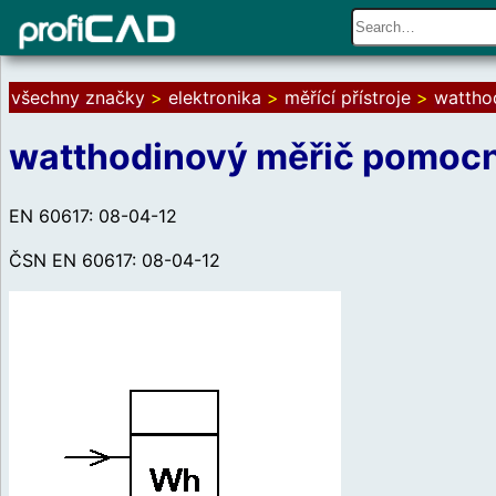
všechny značky
>
elektronika
>
měřící přístroje
>
wattho
watthodinový měřič pomocný
EN 60617: 08-04-12
ČSN EN 60617: 08-04-12