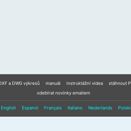
zaříz
moho
použí
doty
gesta
a
gesta
přejet
prste
 DXF a DWG výkresů
manuál
instruktážní videa
stáhnout 
odebírat novinky emailem
English
Espanol
Français
Italiano
Nederlands
Polski