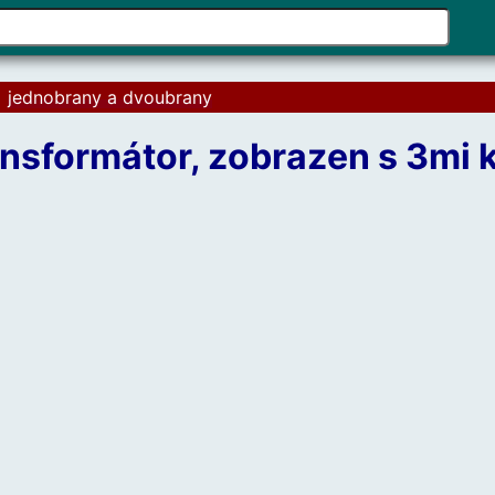
Pomo
šipek
naho
>
jednobrany a dvoubrany
a
dolů
nsformátor, zobrazen s 3mi k
vyber
dost
výsle
Stisk
kláve
enter
přejd
na
vybr
výsle
hledá
Uživa
doty