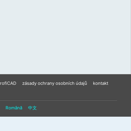
ení
u
vat
ková
í
m.
ProfiCAD
zásady ochrany osobních údajů
kontakt
Română
中文