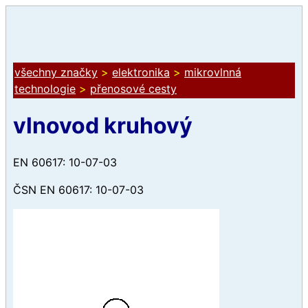
všechny značky
>
elektronika
>
mikrovlnná
technologie
>
přenosové cesty
vlnovod kruhový
EN 60617: 10-07-03
ČSN EN 60617: 10-07-03