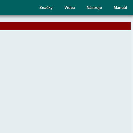
cí
Značky
Videa
Nástroje
Manuál
ru
te
upný
dek.
nutím
sy
ete
aný
dek
ní.
telé
kových