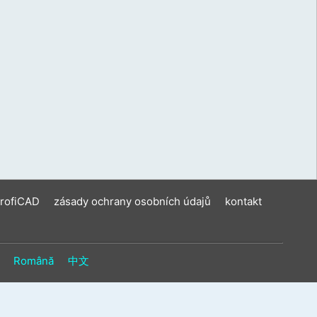
ení
u
vat
ková
í
m.
ProfiCAD
zásady ochrany osobních údajů
kontakt
Română
中文