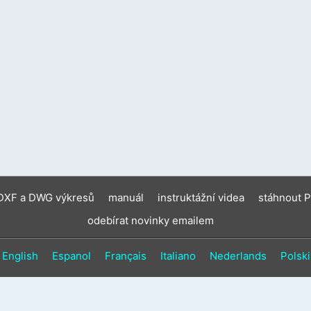
zaříz
moho
použí
doty
gesta
a
gesta
přejet
prste
 DXF a DWG výkresů
manuál
instruktážní videa
stáhnout 
odebírat novinky emailem
English
Espanol
Français
Italiano
Nederlands
Polski