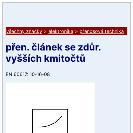
všechny značky
>
elektronika
>
přenosová technika
přen. článek se zdůr.
vyšších kmitočtů
EN 60617: 10-16-08