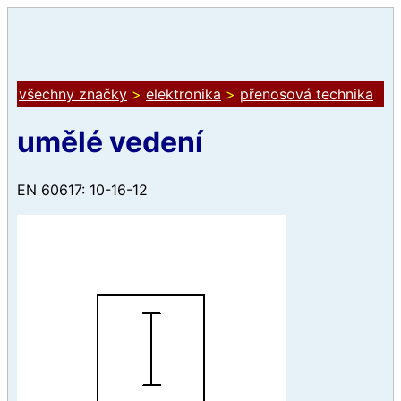
všechny značky
>
elektronika
>
přenosová technika
umělé vedení
EN 60617: 10-16-12