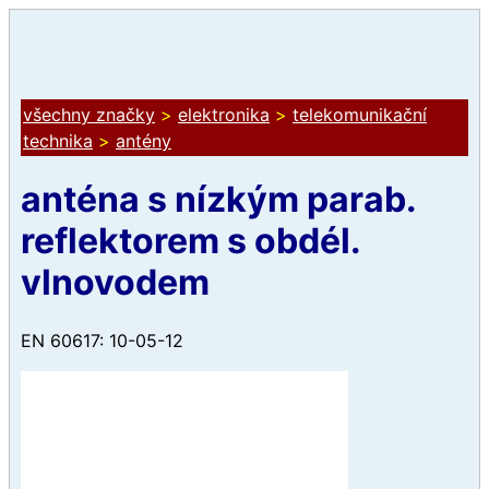
všechny značky
>
elektronika
>
telekomunikační
technika
>
antény
anténa s nízkým parab.
reflektorem s obdél.
vlnovodem
EN 60617: 10-05-12