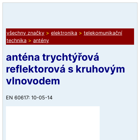
všechny značky
>
elektronika
>
telekomunikační
technika
>
antény
anténa trychtýřová
reflektorová s kruhovým
vlnovodem
EN 60617: 10-05-14